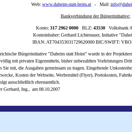
Web:
www.daheim-statt-heim.at
- Mail:
info@dahei
Bankverbindung der Bürgerinitiative:
Konto:
317 2962 0000
BLZ:
43530
Volksbank A
Kontoinhaber: Gerhard Lichtenauer, Initiative "Dahe
IBAN: AT704353031729620000 BIC/SWIFT: 
eichische Bürgerinitiative "Daheim statt Heim" wurde in der Projektie
völlig mit privaten Eigenmitteln, bisher unbezahlten Vorleistungen Dritt
en Sie mit, die Ausgaben gemeinsam zu tragen. Eingehende Unkostenbe
wecke, Kosten der Webseite, Werbemittel (Flyer), Portokosten, Fahrtkos
folgt ausschließlich ehrenamtlich.
er Gerhard, Ing., am 08.10.2007