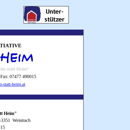
ITIATIVE
im statt Heim“
 Fax: 07477 490015
-statt-heim.at
att Heim"
A-3351 Weistrach
015