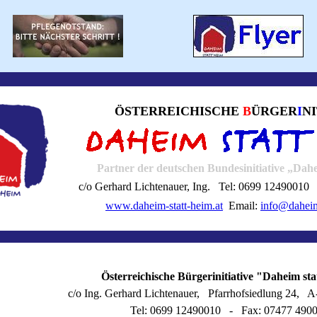
ÖSTERREICHISCHE
B
ÜRGER
I
N
Partner der
deutschen Bundesinitiative „Dahe
c/o Gerhard Lichtenauer, Ing. Tel: 0699 12490010
www.daheim-statt-heim.at
Email:
info@daheim
Österreichische Bürgerinitiative "Daheim st
c/o Ing. Gerhard Lichtenauer, Pfarrhofsiedlung 24, 
Tel: 0699 12490010 - Fax: 07477 490