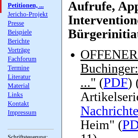
Aufrufe, App
Petitionen, ...
Jericho-Projekt
Intervention
Presse
Bürgeriniti
Beispiele
Berichte
Vorträge
OFFENER B
Fachforum
Buchinger
Termine
Literatur
PDF
..."
(
) 
Material
Artikelseri
Links
Kontakt
Nachricht
Impressum
P
Heim" (
Schriftsteuerung: