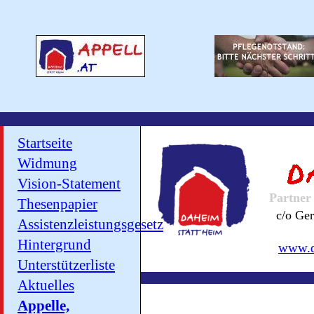
Startseite
Widmung
Vision-Statement
Partner
Thesenpapier
c/o Ge
Assistenzleistungsgesetz
Hintergrund
www.da
Unterstützerliste
Aktuelles
Appelle,