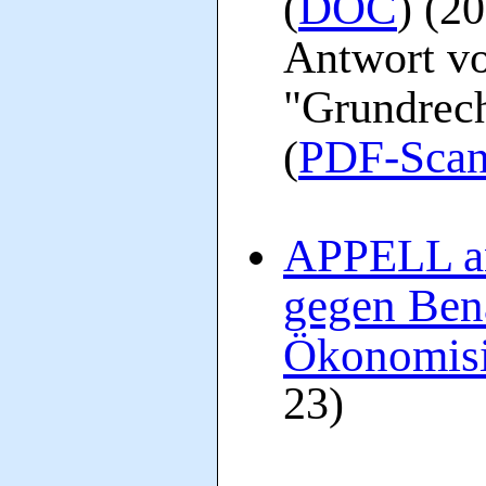
DOC
(
) (2
Antwort vo
"Grundrech
PDF-Sca
(
APPELL an 
gegen Ben
Ökonomis
23)