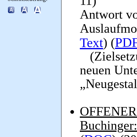
11)
Antwort v
Auslaufmod
PDF
Text
) (
(Zielsetzu
neuen Unte
„Neugestal
OFFENER B
Buchinger: