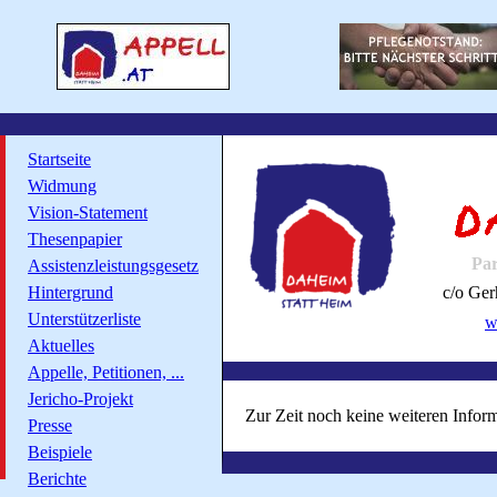
Startseite
Widmung
Vision-Statement
Thesenpapier
Par
Assistenzleistungsgesetz
Hintergrund
c/o Ger
Unterstützerliste
w
Aktuelles
Appelle, Petitionen, ...
Jericho-Projekt
Zur Zeit noch keine weiteren Informa
Presse
Beispiele
Berichte